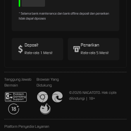
* Selama bank maintenance dan bank offline deposit dan penarikan
tidak dapat diproses
Deposit
Penarikan
Rata-rata 1 Menit
Rata-rata 5 Menit
Tanggung Jawab
Browser Yang
Bermain
Didukung
©2026 NAGATOTO. Hak cipta
dilindungi | 18+
Platform Penyedia Layanan