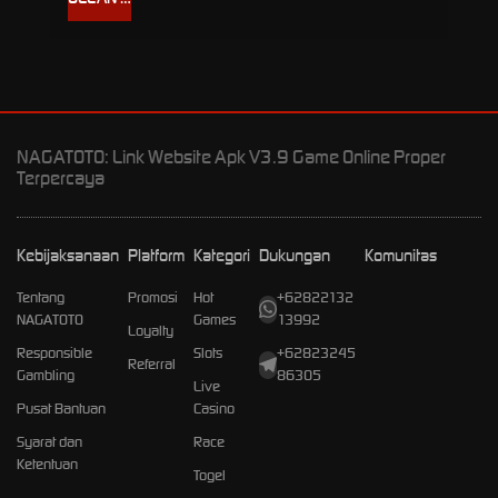
NAGATOTO: Link Website Apk V3.9 Game Online Proper
Terpercaya
Kebijaksanaan
Platform
Kategori
Dukungan
Komunitas
Tentang
Promosi
Hot
+62822132
NAGATOTO
Games
13992
Loyalty
Responsible
Slots
+62823245
Referral
Gambling
86305
Live
Pusat Bantuan
Casino
Syarat dan
Race
Ketentuan
Togel