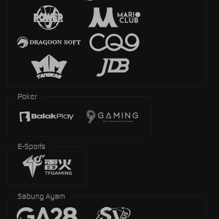
Poker
E-Sports
Sabung Ayam