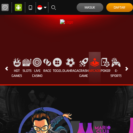
MASUK
DAFTAR
HOT
SLOTS
LIVE
RACE
TOGEL
OLAHRAGA
CRASH
ARCADE
POKER
E-
SABUN
GAMES
CASINO
GAME
SPORTS
AYAM