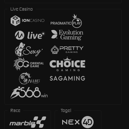
Live Casino
Race
Togel