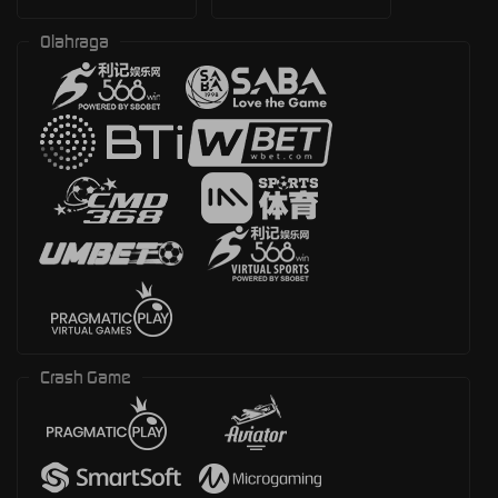
Olahraga
Crash Game