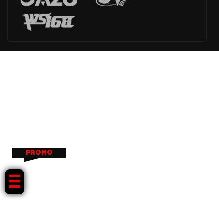
PROMO