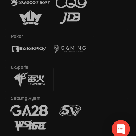
Poker
E-Sports
Sabung Ayam