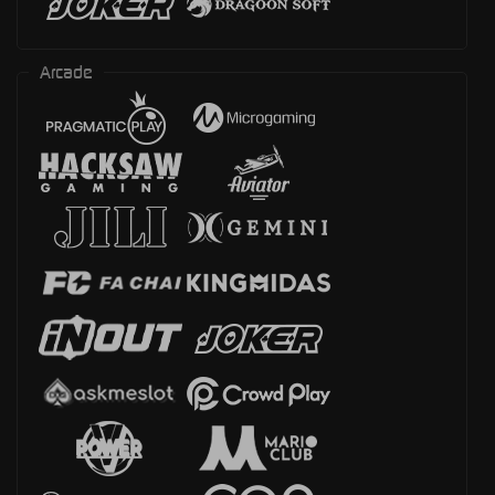
Arcade