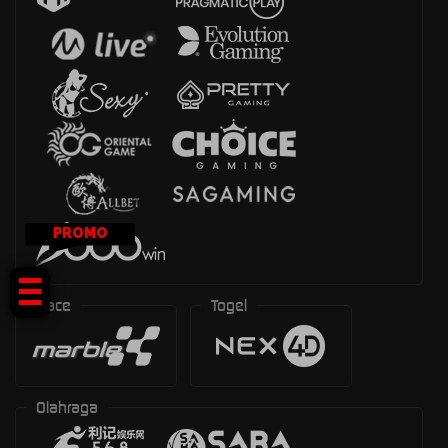
PROMO
Race
Togel
Olahraga