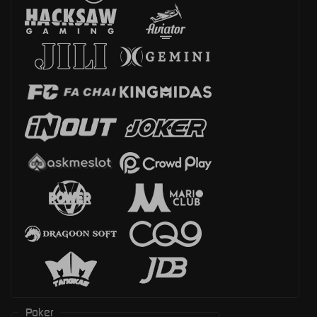
Poker