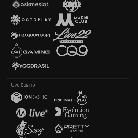
Live Casino