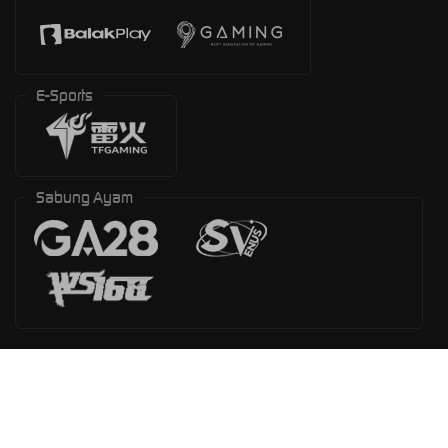
E-Sports
Sabung Ayam