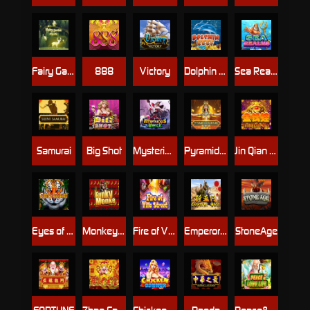
Fairy Garden
888
Victory
Dolphin Reef
Sea Realms
Samurai
Big Shot
Mysterious Witch
Pyramid Adventure
Jin Qian Wa
Eyes of Fortune
Monkey Slots
Fire of Villa Street
Emperor Gate
StoneAge