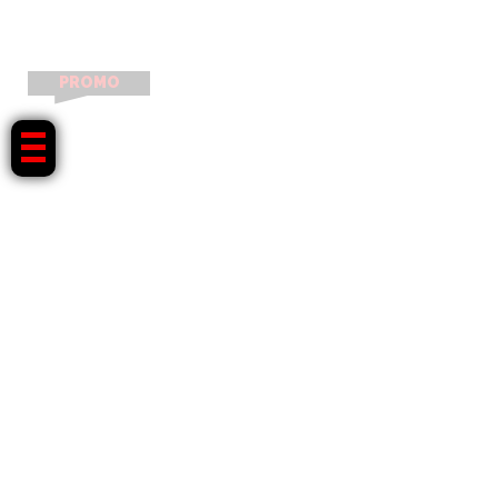
PROMO