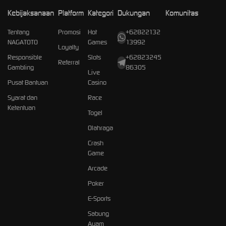
Kebijaksanaan
Platform
Kategori
Dukungan
Komunitas
Tentang
Promosi
Hot
+62822132
NAGATOTO
Games
13992
Loyalty
Responsible
Slots
+62823245
Referral
Gambling
86305
Live
Pusat Bantuan
Casino
Syarat dan
Race
Ketentuan
Togel
Olahraga
Crash
Game
Arcade
Poker
E-Sports
Sabung
Ayam