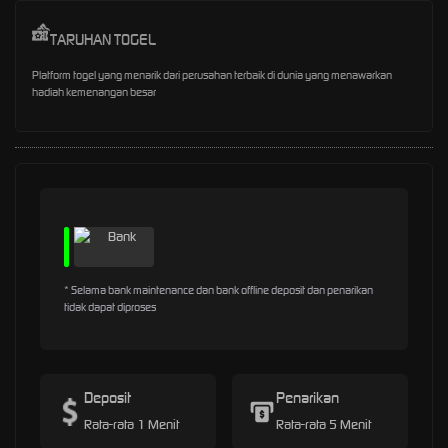
TARUHAN TOGEL
Platform togel yang menarik dari perusahan terbaik di dunia yang menawarkan
hadiah kemenangan besar
* Selama bank maintenance dan bank offline deposit dan penarikan
tidak dapat diproses
Deposit
Penarikan
Rata-rata 1 Menit
Rata-rata 5 Menit