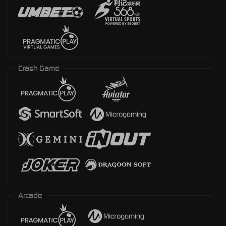
Crash Game
Arcade