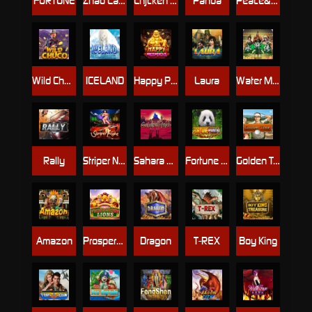
FORTUNE
Zhao Cai Jin Bao
Chjcken Djnner
Panda
Peace&Long Life
Wild Chuco
ICELAND
Happy Prosperous
Laura
Water Margin
Rally
Striper Night
Sahara Gold
Fortune Panda
Golden Tour
Amazon
Prosperous Lions
Dragon
T-REX
Boy King