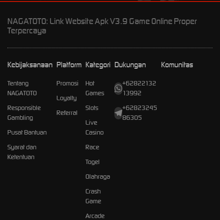
NAGATOTO: Link Website Apk V3.9 Game Online Proper
Terpercaya
Kebijaksanaan
Platform
Kategori
Dukungan
Komunitas
Tentang
Promosi
Hot
+62822132
NAGATOTO
Games
13992
Loyalty
Responsible
Slots
+62823245
Referral
Gambling
86305
Live
Pusat Bantuan
Casino
Syarat dan
Race
Ketentuan
Togel
Olahraga
Crash
Game
Arcade