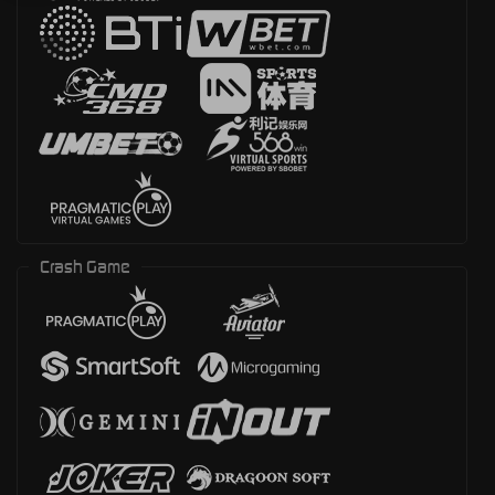
Crash Game