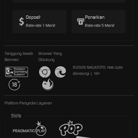
Deposit
Penarikan
Rata-rata 1 Menit
Rata-rata 5 Menit
Tanggung Jawab
Browser Yang
Bermain
Didukung
©2026 NAGATOTO. Hak cipta
dilindungi | 18+
Platform Penyedia Layanan
Slots