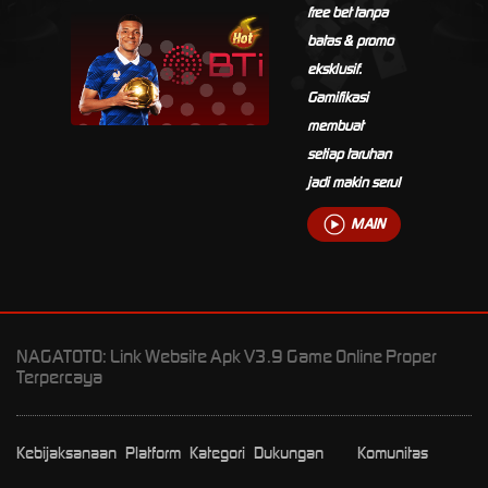
free bet tanpa
batas & promo
eksklusif.
Gamifikasi
membuat
setiap taruhan
jadi makin seru!
MAIN
NAGATOTO: Link Website Apk V3.9 Game Online Proper
Terpercaya
Kebijaksanaan
Platform
Kategori
Dukungan
Komunitas