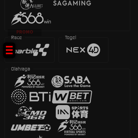
PROMO
Race
Togel
Olahraga