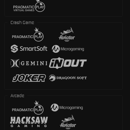
Crash Game
Arcade