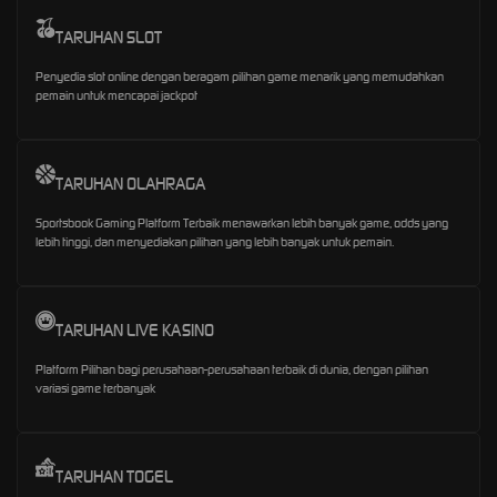
TARUHAN SLOT
Penyedia slot online dengan beragam pilihan game menarik yang memudahkan
pemain untuk mencapai jackpot
TARUHAN OLAHRAGA
Sportsbook Gaming Platform Terbaik menawarkan lebih banyak game, odds yang
lebih tinggi, dan menyediakan pilihan yang lebih banyak untuk pemain.
TARUHAN LIVE KASINO
Platform Pilihan bagi perusahaan-perusahaan terbaik di dunia, dengan pilihan
variasi game terbanyak
TARUHAN TOGEL